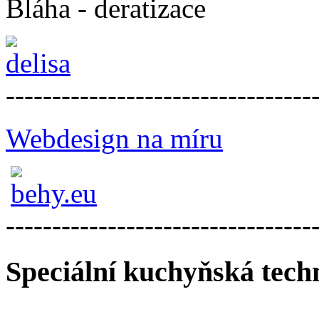
Bláha - deratizace
---------------------------------
Webdesign na míru
---------------------------------
Speciální kuchyňská tech